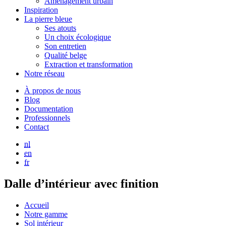
Aménagement urbain
Inspiration
La pierre bleue
Ses atouts
Un choix écologique
Son entretien
Qualité belge
Extraction et transformation
Notre réseau
À propos de nous
Blog
Documentation
Professionnels
Contact
nl
en
fr
Dalle d’intérieur avec finition
Accueil
Notre gamme
Sol intérieur