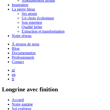
Aménagement urbain
Inspiration
La pierre bleue
Ses atouts
Un choix écologique
Son entretien
Qualité belge
Extraction et transformation
Notre réseau
À propos de nous
Blog
Documentation
Professionnels
Contact
nl
en
fr
Longrine avec finition
Accueil
Notre gamme
Sol extérieur