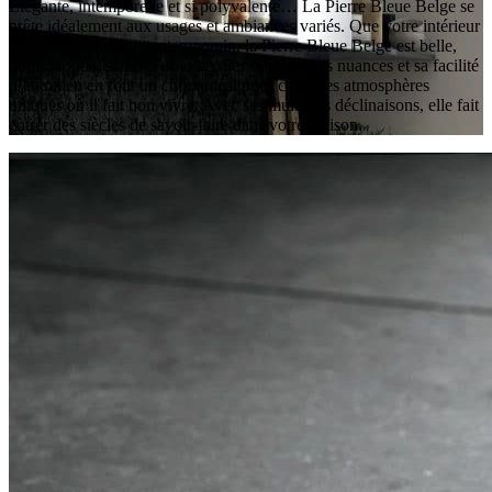
Élégante, intemporelle et si polyvalente… La Pierre Bleue Belge se
prête idéalement aux usages et ambiances variés. Que votre intérieur
soit traditionnel ou contemporain, la Pierre Bleue Belge est belle,
noble, solide, saine et durable. Ses nombreuses nuances et sa facilité
d’entretien en font un choix idéal pour créer des atmosphères
uniques où il fait bon vivre. Avec ses multiples déclinaisons, elle fait
entrer des siècles de savoir-faire dans votre maison.