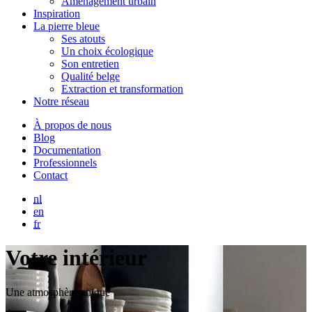
Aménagement urbain
Inspiration
La pierre bleue
Ses atouts
Un choix écologique
Son entretien
Qualité belge
Extraction et transformation
Notre réseau
À propos de nous
Blog
Documentation
Professionnels
Contact
nl
en
fr
Votre intérieur
Une atmosphère unique