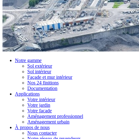
Notre gamme
Sol extérieur
Sol intérieur
Façade et mur intérieur
Nos 24 finitions
Documentation
Applications
Votre intérieur
Votre jardin
Votre façade
Aménagement professionnel
Aménagement urbain
À propos de nous
Nous contacter
Notre réseau de revendeurs