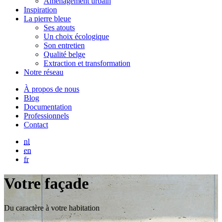
Aménagement urbain
Inspiration
La pierre bleue
Ses atouts
Un choix écologique
Son entretien
Qualité belge
Extraction et transformation
Notre réseau
À propos de nous
Blog
Documentation
Professionnels
Contact
nl
en
fr
Votre façade
Du caractère à votre habitation