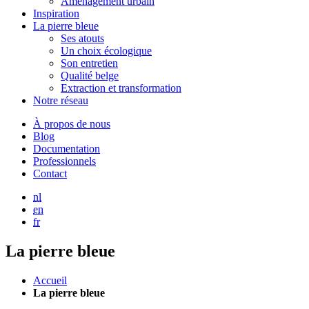
Aménagement urbain
Inspiration
La pierre bleue
Ses atouts
Un choix écologique
Son entretien
Qualité belge
Extraction et transformation
Notre réseau
À propos de nous
Blog
Documentation
Professionnels
Contact
nl
en
fr
La pierre bleue
Accueil
La pierre bleue