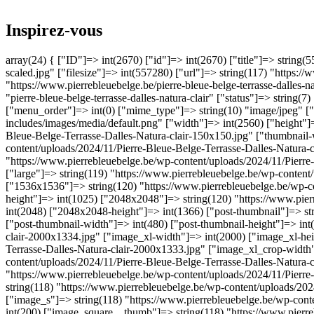
Inspirez-vous
array(24) { ["ID"]=> int(2670) ["id"]=> int(2670) ["title"]=> string(5
scaled.jpg" ["filesize"]=> int(557280) ["url"]=> string(117) "https:/
"https://www.pierrebleuebelge.be/pierre-bleue-belge-terrasse-dalles-na
"pierre-bleue-belge-terrasse-dalles-natura-clair" ["status"]=> string
["menu_order"]=> int(0) ["mime_type"]=> string(10) "image/jpeg" ["t
includes/images/media/default.png" ["width"]=> int(2560) ["height"]
Bleue-Belge-Terrasse-Dalles-Natura-clair-150x150.jpg" ["thumbnail-
content/uploads/2024/11/Pierre-Bleue-Belge-Terrasse-Dalles-Natura
"https://www.pierrebleuebelge.be/wp-content/uploads/2024/11/Pierre
["large"]=> string(119) "https://www.pierrebleuebelge.be/wp-content
["1536x1536"]=> string(120) "https://www.pierrebleuebelge.be/wp-c
height"]=> int(1025) ["2048x2048"]=> string(120) "https://www.pie
int(2048) ["2048x2048-height"]=> int(1366) ["post-thumbnail"]=> st
["post-thumbnail-width"]=> int(480) ["post-thumbnail-height"]=> int
clair-2000x1334.jpg" ["image_xl-width"]=> int(2000) ["image_xl-hei
Terrasse-Dalles-Natura-clair-2000x1333.jpg" ["image_xl_crop-width
content/uploads/2024/11/Pierre-Bleue-Belge-Terrasse-Dalles-Natura
"https://www.pierrebleuebelge.be/wp-content/uploads/2024/11/Pierre
string(118) "https://www.pierrebleuebelge.be/wp-content/uploads/20
["image_s"]=> string(118) "https://www.pierrebleuebelge.be/wp-cont
int(200) ["image_square__thumb"]=> string(118) "https://www.pierr