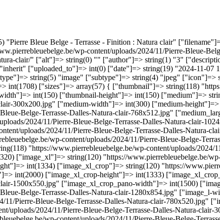
5) "Pierre Bleue Belge - Terrasse - Finition : Natura clair" ["filename"
/www.pierrebleuebelge.be/wp-content/uploads/2024/11/Pierre-Bleue-Belge
tura-clair/" ["alt"]=> string(0) "" ["author"]=> string(1) "3" ["descript
(7) "inherit" ["uploaded_to"]=> int(0) ["date"]=> string(19) "2024-11-0
ype"]=> string(5) "image" ["subtype"]=> string(4) "jpeg" ["icon"]=> 
=> int(1708) ["sizes"]=> array(57) { ["thumbnail"]=> string(118) "htt
width"]=> int(150) ["thumbnail-height"]=> int(150) ["medium"]=> stri
-clair-300x200.jpg" ["medium-width"]=> int(300) ["medium-height"]=> 
-Bleue-Belge-Terrasse-Dalles-Natura-clair-768x512.jpg" ["medium_lar
/uploads/2024/11/Pierre-Bleue-Belge-Terrasse-Dalles-Natura-clair-1024
ontent/uploads/2024/11/Pierre-Bleue-Belge-Terrasse-Dalles-Natura-c
rrebleuebelge.be/wp-content/uploads/2024/11/Pierre-Bleue-Belge-Terr
ring(118) "https://www.pierrebleuebelge.be/wp-content/uploads/2024/1
(320) ["image_xl"]=> string(120) "https://www.pierrebleuebelge.be/wp
ght"]=> int(1334) ["image_xl_crop"]=> string(120) "https://www.pier
"]=> int(2000) ["image_xl_crop-height"]=> int(1333) ["image_xl_crop
-clair-1500x550.jpg" ["image_xl_crop_pano-width"]=> int(1500) ["imag
-Bleue-Belge-Terrasse-Dalles-Natura-clair-1280x854.jpg" ["image_l-w
24/11/Pierre-Bleue-Belge-Terrasse-Dalles-Natura-clair-780x520.jpg" 
ent/uploads/2024/11/Pierre-Bleue-Belge-Terrasse-Dalles-Natura-clair-
ebleuebelge.be/wp-content/uploads/2024/11/Pierre-Bleue-Belge-Terras