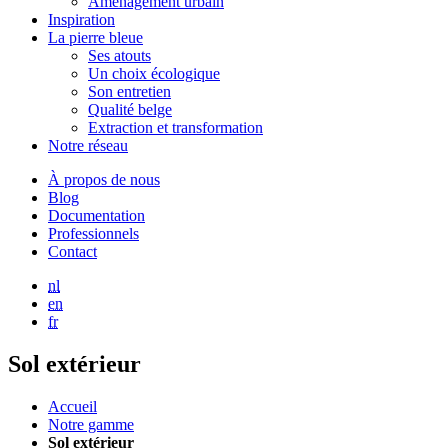
Aménagement urbain
Inspiration
La pierre bleue
Ses atouts
Un choix écologique
Son entretien
Qualité belge
Extraction et transformation
Notre réseau
À propos de nous
Blog
Documentation
Professionnels
Contact
nl
en
fr
Sol extérieur
Accueil
Notre gamme
Sol extérieur