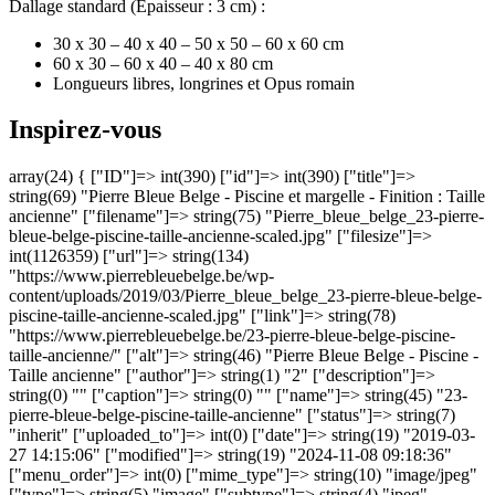
Dallage standard (Épaisseur : 3 cm) :
30 x 30 – 40 x 40 – 50 x 50 – 60 x 60 cm
60 x 30 – 60 x 40 – 40 x 80 cm
Longueurs libres, longrines et Opus romain
Inspirez-vous
array(24) { ["ID"]=> int(390) ["id"]=> int(390) ["title"]=>
string(69) "Pierre Bleue Belge - Piscine et margelle - Finition : Taille
ancienne" ["filename"]=> string(75) "Pierre_bleue_belge_23-pierre-
bleue-belge-piscine-taille-ancienne-scaled.jpg" ["filesize"]=>
int(1126359) ["url"]=> string(134)
"https://www.pierrebleuebelge.be/wp-
content/uploads/2019/03/Pierre_bleue_belge_23-pierre-bleue-belge-
piscine-taille-ancienne-scaled.jpg" ["link"]=> string(78)
"https://www.pierrebleuebelge.be/23-pierre-bleue-belge-piscine-
taille-ancienne/" ["alt"]=> string(46) "Pierre Bleue Belge - Piscine -
Taille ancienne" ["author"]=> string(1) "2" ["description"]=>
string(0) "" ["caption"]=> string(0) "" ["name"]=> string(45) "23-
pierre-bleue-belge-piscine-taille-ancienne" ["status"]=> string(7)
"inherit" ["uploaded_to"]=> int(0) ["date"]=> string(19) "2019-03-
27 14:15:06" ["modified"]=> string(19) "2024-11-08 09:18:36"
["menu_order"]=> int(0) ["mime_type"]=> string(10) "image/jpeg"
["type"]=> string(5) "image" ["subtype"]=> string(4) "jpeg"