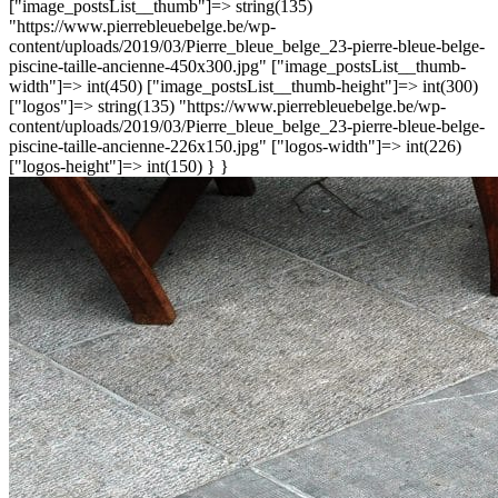
["image_postsList__thumb"]=> string(135)
"https://www.pierrebleuebelge.be/wp-
content/uploads/2019/03/Pierre_bleue_belge_23-pierre-bleue-belge-
piscine-taille-ancienne-450x300.jpg" ["image_postsList__thumb-
width"]=> int(450) ["image_postsList__thumb-height"]=> int(300)
["logos"]=> string(135) "https://www.pierrebleuebelge.be/wp-
content/uploads/2019/03/Pierre_bleue_belge_23-pierre-bleue-belge-
piscine-taille-ancienne-226x150.jpg" ["logos-width"]=> int(226)
["logos-height"]=> int(150) } }