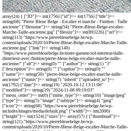
array(24) { ["ID"]=> int(1756) ["id"]=> int(1756) ["title"]=>
string(68) "Pierre Bleue Belge - Escalier et marche - Finition : Taille
ancienne" ["filename"]=> string(54) "Pierre-Bleue-Belge-escalier-
Marche-Taille-ancienne.jpg" ["filesize"]=> int(893226) ["url"]=>
string(113) "https://www.pierrebleuebelge.be/wp-
content/uploads/2020/10/Pierre-Bleue-Belge-escalier-Marche-Taille-
ancienne.jpg" ["link"]=> string(140)
"https://www.pierrebleuebelge.be/notre-gamme/sol-interieur/dalle-
dinterieur-avec-finition/pierre-bleue-belge-escalier-marche-taille-
ancienne/" ["alt"]=> string(0) "" ["author"]=> string(1) "3"
["description"]=> string(0) "" ["caption"]=> string(0) ""
["name"]=> string(50) "pierre-bleue-belge-escalier-marche-taille-
ancienne" ["status"]=> string(7) "inherit" ["uploaded_to"]=>
int(1792) ["date"]=> string(19) "2020-10-12 13:11:06"
["modified"]=> string(19) "2024-11-08 09:19:03"
["menu_order"]=> int(0) ["mime_type"]=> string(10) "image/jpeg"
["type"]=> string(5) "image" ["subtype"]=> string(4) "jpeg"
["icon"]=> string(68) "https://www.pierrebleuebelge.be/wp-
includes/images/media/default.png" ["width"]=> int(2000)
["height"]=> int(1524) ["sizes"]=> array(57) { ["thumbnail"]=>
string(121) "https://www.pierrebleuebelge.be/wp-
content/uploads/2020/10/Pierre-Bleue-Belge-escalier-Marche-Taille-