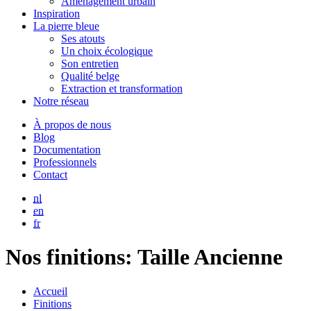
Aménagement urbain
Inspiration
La pierre bleue
Ses atouts
Un choix écologique
Son entretien
Qualité belge
Extraction et transformation
Notre réseau
À propos de nous
Blog
Documentation
Professionnels
Contact
nl
en
fr
Nos finitions
: Taille Ancienne
Accueil
Finitions