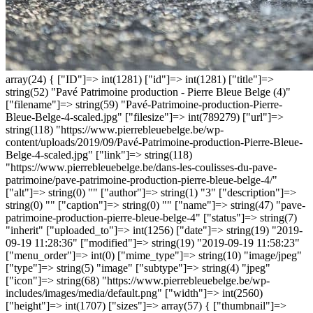
array(24) { ["ID"]=> int(1281) ["id"]=> int(1281) ["title"]=>
string(52) "Pavé Patrimoine production - Pierre Bleue Belge (4)"
["filename"]=> string(59) "Pavé-Patrimoine-production-Pierre-
Bleue-Belge-4-scaled.jpg" ["filesize"]=> int(789279) ["url"]=>
string(118) "https://www.pierrebleuebelge.be/wp-
content/uploads/2019/09/Pavé-Patrimoine-production-Pierre-Bleue-
Belge-4-scaled.jpg" ["link"]=> string(118)
"https://www.pierrebleuebelge.be/dans-les-coulisses-du-pave-
patrimoine/pave-patrimoine-production-pierre-bleue-belge-4/"
["alt"]=> string(0) "" ["author"]=> string(1) "3" ["description"]=>
string(0) "" ["caption"]=> string(0) "" ["name"]=> string(47) "pave-
patrimoine-production-pierre-bleue-belge-4" ["status"]=> string(7)
"inherit" ["uploaded_to"]=> int(1256) ["date"]=> string(19) "2019-
09-19 11:28:36" ["modified"]=> string(19) "2019-09-19 11:58:23"
["menu_order"]=> int(0) ["mime_type"]=> string(10) "image/jpeg"
["type"]=> string(5) "image" ["subtype"]=> string(4) "jpeg"
["icon"]=> string(68) "https://www.pierrebleuebelge.be/wp-
includes/images/media/default.png" ["width"]=> int(2560)
["height"]=> int(1707) ["sizes"]=> array(57) { ["thumbnail"]=>