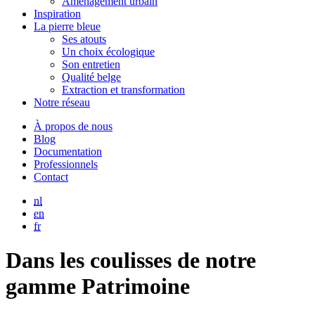
Aménagement urbain
Inspiration
La pierre bleue
Ses atouts
Un choix écologique
Son entretien
Qualité belge
Extraction et transformation
Notre réseau
À propos de nous
Blog
Documentation
Professionnels
Contact
nl
en
fr
Dans les coulisses de notre
gamme Patrimoine