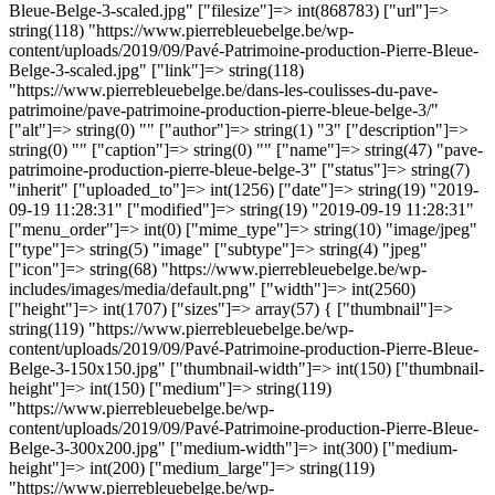
Bleue-Belge-3-scaled.jpg" ["filesize"]=> int(868783) ["url"]=>
string(118) "https://www.pierrebleuebelge.be/wp-
content/uploads/2019/09/Pavé-Patrimoine-production-Pierre-Bleue-
Belge-3-scaled.jpg" ["link"]=> string(118)
"https://www.pierrebleuebelge.be/dans-les-coulisses-du-pave-
patrimoine/pave-patrimoine-production-pierre-bleue-belge-3/"
["alt"]=> string(0) "" ["author"]=> string(1) "3" ["description"]=>
string(0) "" ["caption"]=> string(0) "" ["name"]=> string(47) "pave-
patrimoine-production-pierre-bleue-belge-3" ["status"]=> string(7)
"inherit" ["uploaded_to"]=> int(1256) ["date"]=> string(19) "2019-
09-19 11:28:31" ["modified"]=> string(19) "2019-09-19 11:28:31"
["menu_order"]=> int(0) ["mime_type"]=> string(10) "image/jpeg"
["type"]=> string(5) "image" ["subtype"]=> string(4) "jpeg"
["icon"]=> string(68) "https://www.pierrebleuebelge.be/wp-
includes/images/media/default.png" ["width"]=> int(2560)
["height"]=> int(1707) ["sizes"]=> array(57) { ["thumbnail"]=>
string(119) "https://www.pierrebleuebelge.be/wp-
content/uploads/2019/09/Pavé-Patrimoine-production-Pierre-Bleue-
Belge-3-150x150.jpg" ["thumbnail-width"]=> int(150) ["thumbnail-
height"]=> int(150) ["medium"]=> string(119)
"https://www.pierrebleuebelge.be/wp-
content/uploads/2019/09/Pavé-Patrimoine-production-Pierre-Bleue-
Belge-3-300x200.jpg" ["medium-width"]=> int(300) ["medium-
height"]=> int(200) ["medium_large"]=> string(119)
"https://www.pierrebleuebelge.be/wp-