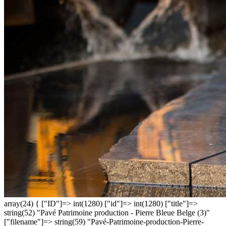
array(24) { ["ID"]=> int(1280) ["id"]=> int(1280) ["title"]=>
string(52) "Pavé Patrimoine production - Pierre Bleue Belge (3)"
["filename"]=> string(59) "Pavé-Patrimoine-production-Pierre-