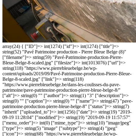
array(24) { ["ID"]=> int(1274) ["id"]=> int(1274) ["title"]=>
string(52) "Pavé Patrimoine production - Pierre Bleue Belge (8)"
["filename"]=> string(59) "Pavé-Patrimoine-production-Pierre-
Bleue-Belge-8-scaled.jpg" ["filesize"]=> int(1013076) ["url"]=>
string(118) "https://www.pierrebleuebelge.be/wp-
content/uploads/2019/09/Pavé-Patrimoine-production-Pierre-Bleue-
Belge-8-scaled.jpg" ["link"]=> string(118)
"https://www.pierrebleuebelge.be/dans-les-coulisses-du-pave-
patrimoine/pave-patrimoine-production-pierre-bleue-belge-8/"
["alt"]=> string(0) "" ["author"]=> string(1) "3" ["description"]=>
string(0) "" ["caption"]=> string(0) "" ["name"]=> string(47) "pave-
patrimoine-production-pierre-bleue-belge-8" ["status"]=> string(7)
"inherit" ["uploaded_to"]=> int(1256) ["date"]=> string(19) "2019-
09-19 11:28:04" ["modified"]=> string(19) "2019-09-19 11:57:57"
["menu_order"]=> int(0) ["mime_type"]=> string(10) "image/jpeg"
["type"]=> string(5) "image" ["subtype"]=> string(4) "jpeg"
["icon"]=> string(68) "https://www.pierrebleuebelge.be/wp-