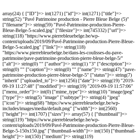
array(24) { ["ID"]=> int(1271) ["id"]=> int(1271) ["title"]=>
string(52) "Pavé Patrimoine production - Pierre Bleue Belge (5)"
["filename"]=> string(59) "Pavé-Patrimoine-production-Pierre-
Bleue-Belge-5-scaled.jpg" ["filesize"]=> int(745332) ["url"]=>
string(118) "https://www.pierrebleuebelge.be/wp-
content/uploads/2019/09/Pavé-Patrimoine-production-Pierre-Bleue-
Belge-5-scaled.jpg" ["link"]=> string(118)
"https://www.pierrebleuebelge.be/dans-les-coulisses-du-pave-
patrimoine/pave-patrimoine-production-pierre-bleue-belge-5/"
["alt"]=> string(0) "" ["author"]=> string(1) "3" ["description"]=>
string(0) "" ["caption"]=> string(0) "" ["name"]=> string(47) "pave-
patrimoine-production-pierre-bleue-belge-5" ["status"]=> string(7)
"inherit" ["uploaded_to"]=> int(1256) ["date"]=> string(19) "2019-
09-19 11:27:48" ["modified"]=> string(19) "2019-09-19 11:57:06"
["menu_order"]=> int(0) ["mime_type"]=> string(10) "image/jpeg"
["type"]=> string(5) "image" ["subtype"]=> string(4) "jpeg"
["icon"]=> string(68) "https://www.pierrebleuebelge.be/wp-
includes/images/media/default.png" ["width"]=> int(2560)
["height"]=> int(1707) ["sizes"]=> array(57) { ["thumbnail"]=>
string(119) "https://www.pierrebleuebelge.be/wp-
content/uploads/2019/09/Pavé-Patrimoine-production-Pierre-Bleue-
Belge-5-150x150.jpg" ["thumbnail-width"]=> int(150) ["thumbnail-
height"]=> int(150) ["medium"]=> string(119)