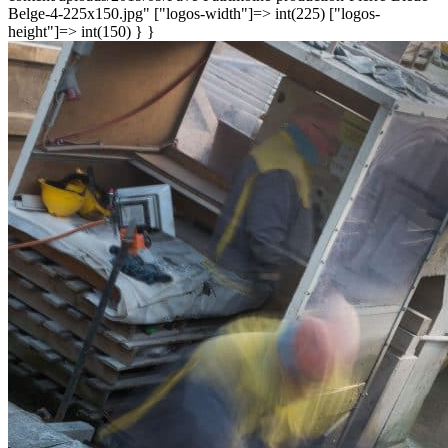
Belge-4-225x150.jpg" ["logos-width"]=> int(225) ["logos-
height"]=> int(150) } }