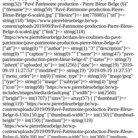
string(52) "Pavé Patrimoine production - Pierre Bleue Belge (6)"
["filename"]=> string(59) "Pavé-Patrimoine-production-Pierre-
Bleue-Belge-6-scaled.jpg" ["filesize"]=> int(776985) ["url"]=>
string(118) "https://www.pierrebleuebelge.be/wp-
content/uploads/2019/09/Pavé-Patrimoine-production-Pierre-Bleue-
Belge-6-scaled.jpg" ["link"]=> string(118)
"https://www.pierrebleuebelge.be/dans-les-coulisses-du-pave-
patrimoine/pave-patrimoine-production-pierre-bleue-belge-6/"
["alt"]=> string(0) "" ["author"]=> string(1) "3" ["description"]=>
string(0) "" ["caption"]=> string(0) "" ["name"]=> string(47) "pave-
patrimoine-production-pierre-bleue-belge-6" ["status"]=> string(7)
"inherit" ["uploaded_to"]=> int(1256) ["date"]=> string(19) "2019-
09-19 11:27:53" ["modified"]=> string(19) "2019-09-19 11:27:53"
["menu_order"]=> int(0) ["mime_type"]=> string(10) "image/jpeg"
["type"]=> string(5) "image" ["subtype"]=> string(4) "jpeg"
["icon"]=> string(68) "https://www.pierrebleuebelge.be/wp-
includes/images/media/default.png" ["width"]=> int(2560)
["height"]=> int(1707) ["sizes"]=> array(57) { ["thumbnail"]=>
string(119) "https://www.pierrebleuebelge.be/wp-
content/uploads/2019/09/Pavé-Patrimoine-production-Pierre-Bleue-
Belge-6-150x150.jpg" ["thumbnail-width"]=> int(150) ["thumbnail-
height"]=> int(150) ["medium"]=> string(119)
"https://www.pierrebleuebelge.be/wp-
content/uploads/2019/09/Pavé-Patrimoine-production-Pierre-Bleue-
Belge-6-300x200.jpg" ["medium-width"]=> int(300) ["medium-