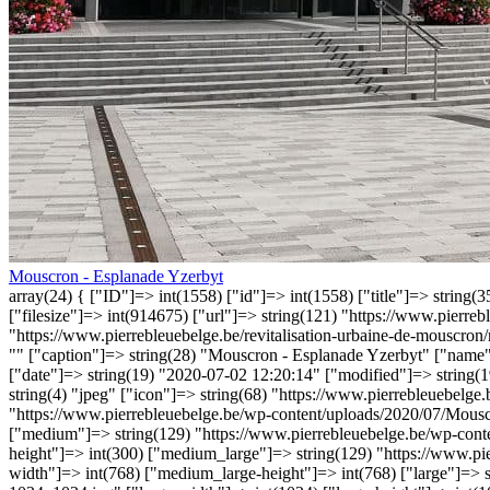
Mouscron - Esplanade Yzerbyt
array(24) { ["ID"]=> int(1558) ["id"]=> int(1558) ["title"]=> string
["filesize"]=> int(914675) ["url"]=> string(121) "https://www.pierr
"https://www.pierrebleuebelge.be/revitalisation-urbaine-de-mouscron/m
"" ["caption"]=> string(28) "Mouscron - Esplanade Yzerbyt" ["name"]
["date"]=> string(19) "2020-07-02 12:20:14" ["modified"]=> string(
string(4) "jpeg" ["icon"]=> string(68) "https://www.pierrebleuebelge
"https://www.pierrebleuebelge.be/wp-content/uploads/2020/07/Mouscr
["medium"]=> string(129) "https://www.pierrebleuebelge.be/wp-cont
height"]=> int(300) ["medium_large"]=> string(129) "https://www.p
width"]=> int(768) ["medium_large-height"]=> int(768) ["large"]=> 