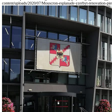
content/uploads/2020/07/Mouscron-esplanade-yzerbyt-renovation-pier