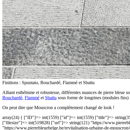
Finitions : Spuntato, Bouchardé, Flammé et Sbattu
Alliant esthétisme et robustesse, différentes nuances de pierre bleue s
Bouchardé
,
Flammé
et
Sbattu
sous forme de longrines (modules fins) d
On peut dire que Mouscron a complètement changé de look !
array(24) { ["ID"]=> int(1559) ["id"]=> int(1559) ["title"]=> string
["filesize"]=> int(519828) ["url"]=> string(121) "https://www.pierr
"https://www.pierrebleuebelge.be/revitalisation-urbaine-de-mouscron/d