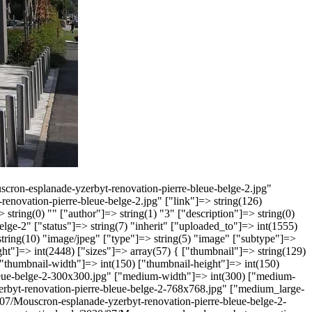
ouscron-esplanade-yzerbyt-renovation-pierre-bleue-belge-2.jpg"
renovation-pierre-bleue-belge-2.jpg" ["link"]=> string(126)
string(0) "" ["author"]=> string(1) "3" ["description"]=> string(0)
ge-2" ["status"]=> string(7) "inherit" ["uploaded_to"]=> int(1555)
tring(10) "image/jpeg" ["type"]=> string(5) "image" ["subtype"]=>
ght"]=> int(2448) ["sizes"]=> array(57) { ["thumbnail"]=> string(129)
"thumbnail-width"]=> int(150) ["thumbnail-height"]=> int(150)
leue-belge-2-300x300.jpg" ["medium-width"]=> int(300) ["medium-
erbyt-renovation-pierre-bleue-belge-2-768x768.jpg" ["medium_large-
/07/Mouscron-esplanade-yzerbyt-renovation-pierre-bleue-belge-2-