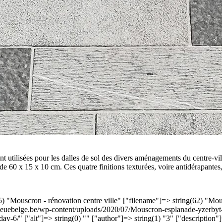
ont utilisées pour les dalles de sol des divers aménagements du centre-vi
e 60 x 15 x 10 cm. Ces quatre finitions texturées, voire antidérapantes,
(35) "Mouscron - rénovation centre ville" ["filename"]=> string(62) "M
ebleuebelge.be/wp-content/uploads/2020/07/Mouscron-esplanade-yzerbyt-r
av-6/" ["alt"]=> string(0) "" ["author"]=> string(1) "3" ["description