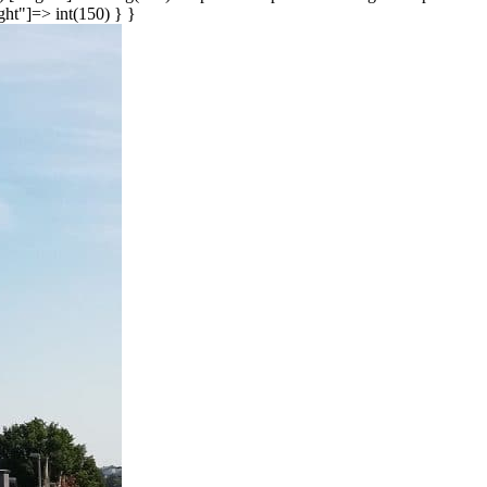
ght"]=> int(150) } }