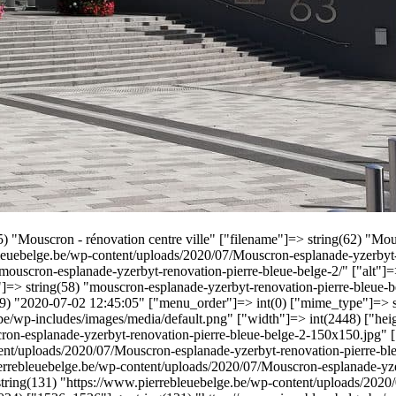
(35) "Mouscron - rénovation centre ville" ["filename"]=> string(62) "M
ebleuebelge.be/wp-content/uploads/2020/07/Mouscron-esplanade-yzerbyt-
ouscron-esplanade-yzerbyt-renovation-pierre-bleue-belge-2/" ["alt"]=> 
=> string(58) "mouscron-esplanade-yzerbyt-renovation-pierre-bleue-bel
19) "2020-07-02 12:45:05" ["menu_order"]=> int(0) ["mime_type"]=> s
.be/wp-includes/images/media/default.png" ["width"]=> int(2448) ["hei
on-esplanade-yzerbyt-renovation-pierre-bleue-belge-2-150x150.jpg" [
ent/uploads/2020/07/Mouscron-esplanade-yzerbyt-renovation-pierre-b
ierrebleuebelge.be/wp-content/uploads/2020/07/Mouscron-esplanade-yz
string(131) "https://www.pierrebleuebelge.be/wp-content/uploads/2020