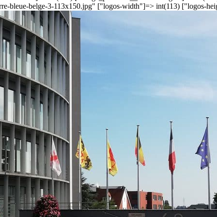
re-bleue-belge-3-113x150.jpg" ["logos-width"]=> int(113) ["logos-hei